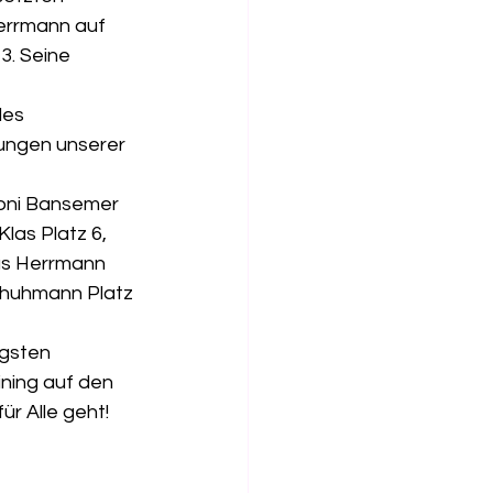
errmann auf 
. Seine 
des 
rungen unserer 
Toni Bansemer 
las Platz 6, 
ius Herrmann 
chuhmann Platz 
gsten 
ning auf den 
r Alle geht!