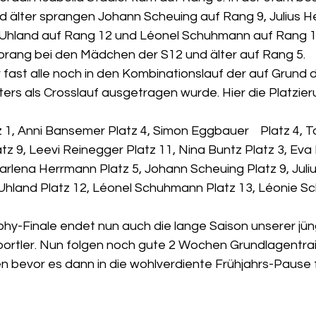
 älter sprangen Johann Scheuing auf Rang 9, Julius H
 Uhland auf Rang 12 und Léonel Schuhmann auf Rang 13
rang bei den Mädchen der S12 und älter auf Rang 5.
 fast alle noch in den Kombinationslauf der auf Grund 
ters als Crosslauf ausgetragen wurde. Hier die Platzie
 1, Anni Bansemer Platz 4, Simon Eggbauer    Platz 4, 
atz 9, Leevi Reinegger Platz 11, Nina Buntz Platz 3, Eva K
Marlena Herrmann Platz 5, Johann Scheuing Platz 9, Jul
n Uhland Platz 12, Léonel Schuhmann Platz 13, Léonie S
phy-Finale endet nun auch die lange Saison unserer jün
portler. Nun folgen noch gute 2 Wochen Grundlagentrai
 bevor es dann in die wohlverdiente Frühjahrs-Pause fü