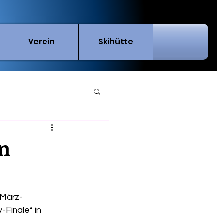
Verein
Skihütte
en
 März-
Finale“ in 