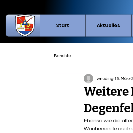
Start
Aktuelles
Berichte
wnuding
15. März
Weitere 
Degenfel
Ebenso wie die älte
Wochenende auch uns