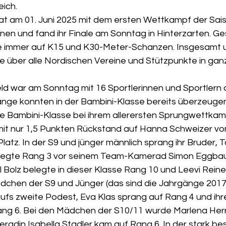
eich.
at am 01. Juni 2025 mit dem ersten Wettkampf der Sai
en und fand ihr Finale am Sonntag in Hinterzarten. G
ie immer auf K15 und K30-Meter-Schanzen. Insgesamt u
 über alle Nordischen Vereine und Stützpunkte in ga
ld war am Sonntag mit 16 Sportlerinnen und Sportlern 
nge konnten in der Bambini-Klasse bereits überzeugen.
 Bambini-Klasse bei ihrem allerersten Sprungwettkam
it nur 1,5 Punkten Rückstand auf Hanna Schweizer vo
Platz. In der S9 und jünger männlich sprang ihr Bruder, 
legte Rang 3 vor seinem Team-Kamerad Simon Eggbaue
l Bolz belegte in dieser Klasse Rang 10 und Leevi Rein
dchen der S9 und Jünger (das sind die Jahrgänge 2017 
ufs zweite Podest, Eva Klas sprang auf Rang 4 und ih
Rang 6. Bei den Mädchen der S10/11 wurde Marlena Her
radin Isabella Stadler kam auf Rang 6. In der stark be