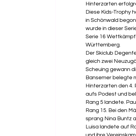
Hinterzarten erfolgr
Diese Kids-Trophy h
in Schönwald begonn
wurde in dieser Ser
Serie 16 Wettkämpfe
Württemberg.
Der Skiclub Degenfe
gleich zwei Neuzugä
Scheuing gewann die
Bansemer belegte m
Hinterzarten den 4. 
aufs Podest und be
Rang 5 landete. Pau
Rang 15. Bei den Mä
sprang Nina Buntz a
Luisa landete auf 
und ihre Vereinskame