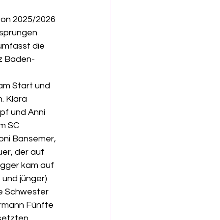
son 2025/2026 
esprungen 
mfasst die 
nz Baden-
am Start und 
 Klara 
pf und Anni 
m SC 
Toni Bansemer, 
r, der auf 
egger kam auf 
und jünger) 
re Schwester 
rmann Fünfte 
setzten 