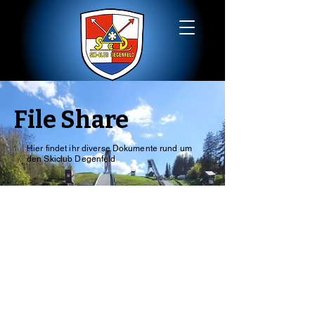
File Share
Hier findet ihr diverse Dokumente rund um
den Skiclub Degenfeld