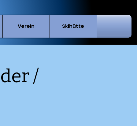
Verein
Skihütte
der /